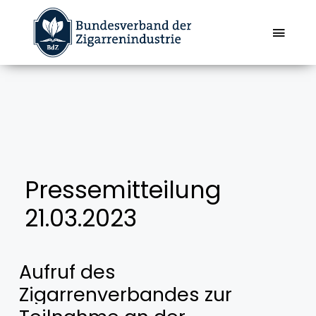
Zum
Inhalt
Toggl
springen
Navig
Über den BdZ
Positionen
Faktenblatt
Pressemitteilung
21.03.2023
Zigarren | Zigarillos
Aufruf des
Kennzahlen
Zigarrenverbandes
zur